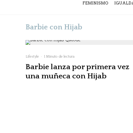
FEMINISMO
IGUALD
Barbie con Hijab
Lifestyle
·
1 Minuto de lectura
Barbie lanza por primera vez
una muñeca con Hijab