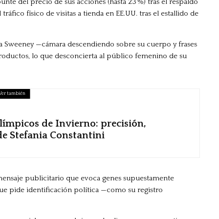
e del precio de sus acciones (hasta 23 %) tras el respaldo
ráfico físico de visitas a tienda en EE.UU. tras el estallido de
r a Sweeney —cámara descendiendo sobre su cuerpo y frases
roductos, lo que desconcierta al público femenino de su
Ver también
límpicos de Invierno: precisión,
 de Stefania Constantini
n mensaje publicitario que evoca genes supuestamente
 que pide identificación política —como su registro