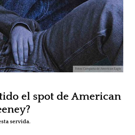
Fotos: Campaña de American Eagle
tido el spot de American
eeney?
esta servida.