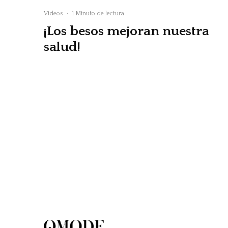
Videos
·
1 Minuto de lectura
¡Los besos mejoran nuestra
salud!