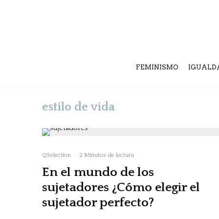
FEMINISMO
IGUALD
estilo de vida
QSelection
·
2 Minutos de lectura
En el mundo de los
sujetadores ¿Cómo elegir el
sujetador perfecto?