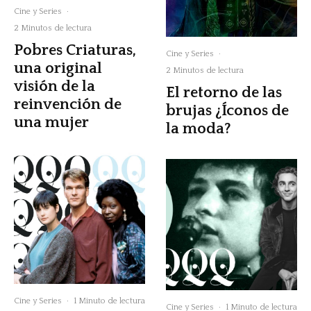
Cine y Series
·
2 Minutos de lectura
Pobres Criaturas,
Cine y Series
·
una original
2 Minutos de lectura
visión de la
El retorno de las
reinvención de
brujas ¿Íconos de
una mujer
la moda?
Cine y Series
·
1 Minuto de lectura
Cine y Series
·
1 Minuto de lectura