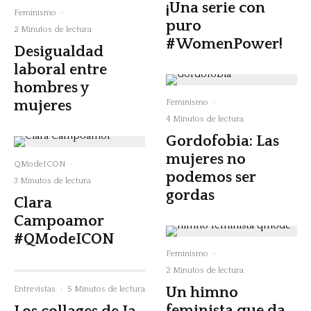
¡Una serie con
Feminismo
·
puro
2 Minutos de lectura
#WomenPower!
Desigualdad
laboral entre
hombres y
mujeres
Feminismo
·
4 Minutos de lectura
Gordofobia: Las
mujeres no
QModeICON
·
podemos ser
3 Minutos de lectura
gordas
Clara
Campoamor
#QModeICON
Feminismo
·
2 Minutos de lectura
Un himno
Entrevistas
·
5 Minutos de lectura
feminista que da